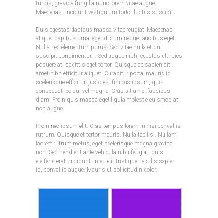
turpis, gravida fringilla nunc lorem vitae augue.
Maecenas tincidunt vestibulum tortor luctus suscipit.
Duis egestas dapibus massa vitae feugiat. Maecenas
aliquet dapibus urna, eget dictum neque faucibus eget.
Nulla nec elementum purus. Sed vitae nulla et dui
suscipit condimentum. Sed augue nibh, egestas ultricies
posuere at, sagittis eget tortor. Quisque ac sapien sit
amet nibh efficitur aliquet. Curabitur porta, mauris id
scelerisque efficitur, justo est finibus ipsum, quis
consequat leo dui vel magna. Cras sit amet faucibus
diam. Proin quis massa eget ligula molestie euismod at
non augue.
Proin nec ipsum elit. Cras tempus lorem in nisi convallis
rutrum. Quisque et tortor mauris. Nulla facilisi. Nullam
laoreet rutrum metus, eget scelerisque magna gravida
non. Sed hendrerit ante vehicula nibh feugiat, quis
eleifend erat tincidunt. In eu elit tristique, iaculis sapien
id, convallis augue. Mauris ut sollicitudin dolor.