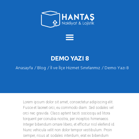
DEMO YAZI 8
Anasayfa
Blog
İl ve İlçe Hizmet Sınırlarımız
Demo Yazı 8
Lorem ipsum dolor sit amet, consectetur adipiscing elit.
Fusce et laoreet orci, eu commodo diam. Sed sodales vel
orci nec gravida. Class aptent taciti sociosqu ad litora
torquent per conubia nostra, per inceptos himenaeos.
Integer bibendum ornare libero, et efficitur nisl eleifend id.
Nunc vehicula velit non dolor tempor vestibulum. Proin
semper, risus at sodales interdum, erat ex bibendum