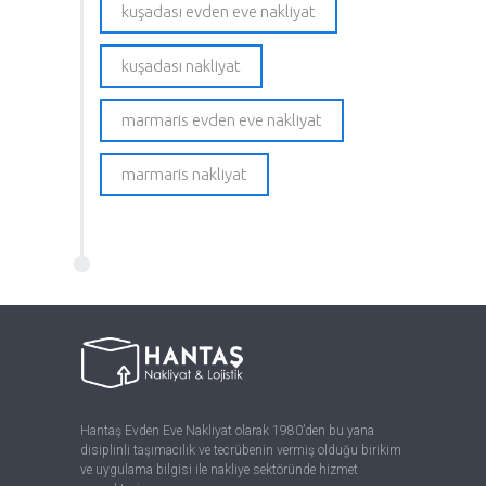
kuşadası evden eve nakliyat
kuşadası nakliyat
marmaris evden eve nakliyat
marmaris nakliyat
Hantaş Evden Eve Nakliyat olarak 1980’den bu yana
disiplinli taşımacılık ve tecrübenin vermiş olduğu birikim
ve uygulama bilgisi ile nakliye sektöründe hizmet