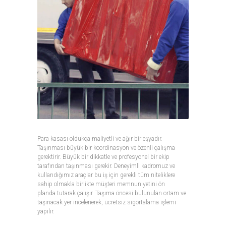
Para kasası oldukça maliyetli ve ağır bir eşyadır.
Taşınması büyük bir koordinasyon ve özenli çalışma
gerektirir. Büyük bir dikkatle ve profesyonel bir ekip
tarafından taşınması gerekir. Deneyimli kadromuz ve
kullandığımız araçlar bu iş için gerekli tüm niteliklere
sahip olmakla birlikte müşteri memnuniyetini ön
planda tutarak çalışır. Taşıma öncesi bulunulan ortam ve
taşınacak yer incelenerek, ücretsiz sigortalama işlemi
yapılır.